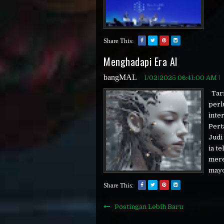
Share This:
Menghadapi Era AI
bangMAL
1/02/2025 06:41:00 AM
Tari
perl
inte
Pert
Judi
ia t
mere
mayor
Share This:
Postingan Lebih Baru