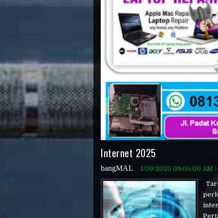
Internet 2025
bangMAL
1/09/2025 09:05:00 AM
Tari
perl
inte
Pert