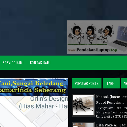
SERVICE KAMI
KONTAK KAMI
POPULAR POSTS
LABEL
AR
Kecoak (baca: kec
Robot Penyelam
Penyelam Para Pene
Nanyang Technolog
University (NTU) Si
Bisa Pake AI, Jadi