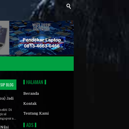
HALAMAN
SIP BLOG
Beranda
oa) Jadi
Kontak
liti Di
Tentang Kami
ical
ngapura...
ADS
 Nilai