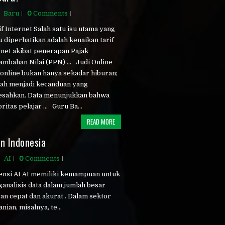
Baru
0
Comments
f Internet Salah satu isu utama yang
u diperhatikan adalah kenaikan tarif
rnet akibat penerapan Pajak
ambahan Nilai (PPN) ... Judi Online
 online bukan hanya sekadar hiburan;
elah menjadi kecanduan yang
sahkan. Data menunjukkan bahwa
itas pelajar ... Guru Ba...
READ MORE
n Indonesia
AI
0
Comments
nsi AI AI memiliki kemampuan untuk
analisis data dalam jumlah besar
an cepat dan akurat . Dalam sektor
nian, misalnya, te...