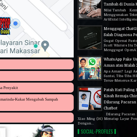
Tambah di Dunia 
Nilai Tambah Ke
Menggunakan Tekn
Artificial Intelligen
Menggugat ChatG
Salah Diagnosa P
Gugat Openai Past
Scott Winters Itu T
Menggugat OpenAI 
WhatsApp Pake U
Aman atau Malah
Apa Aman? Lagi As
Santai, Tiba-Tiba H
Terus-Menerus Kare
a Penyakit
Patah Hati Paling 
Kisah Remaja Chi
Samarinda-Kukar Mengubah Sampah
Dilarang Pacaran
Chatbot
Dilarang Pacaran 
Xiao Ming (16) Menatap Layar Pon
Dengan...
SOCIAL-PROFILES