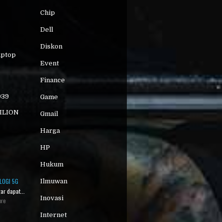
Chip
Dell
Diskon
aptop
Event
Finance
939
Game
VILION
Gmail
Harga
HP
Hukum
LOGI 5G
Ilmuwan
ar dapat...
Inovasi
ore
Internet