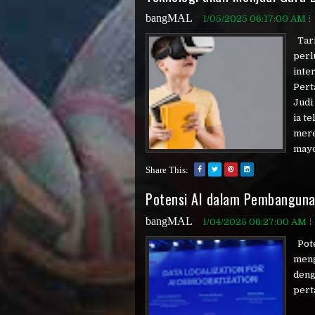
bangMAL
1/05/2025 06:17:00 AM
Tari
perl
inte
Pert
Judi
ia t
mere
mayor
Share This:
Potensi AI dalam Pembanguna
bangMAL
1/04/2025 06:27:00 AM
Pote
meng
deng
perta