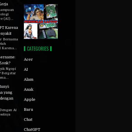
Kerja
mampuan
ologi
ce (AI)...
PT Karena
enyakit
or Bernama
elah
CATEGORIES
Karena...
sername:
Acer
 Zonk?
yik Ngopi
AI
P Bergetar
na...
Alam
Sunyi:
Anak
na yang
 dengan
Apple
Baru
Dengan Ai
selnya
Chat
ChatGPT