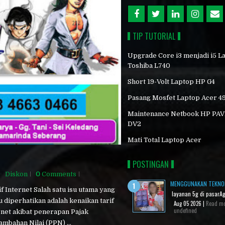
TIP TUTORIAL
Upgrade Core i3 menjadi i5 L
Toshiba L740
Short 19-Volt Laptop HP G4
Pasang Mosfet Laptop Acer 4
Maintenance Netbook HP PA
DV2
Mati Total Laptop Acer
POSTINGAN
Diskon
0
Comments
MENGGUNAKAN TEKNO
f Internet Salah satu isu utama yang
layanan 5g di pasarAg
u diperhatikan adalah kenaikan tarif
Aug 05 2026 |
Read m
undefined
rnet akibat penerapan Pajak
ambahan Nilai (PPN) ...