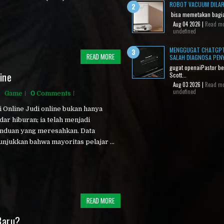
ROBOT VACUUM DILAR
bisa memetakan bagia
Aug 04 2026 |
Read m
undefined
MENGGUGAT CHATGPT
READ MORE
SALAH DIAGNOSA PEN
gugat openaiPastor b
ine
Scott...
Aug 03 2026 |
Read m
undefined
Game
0
Comments
 Online Judi online bukan hanya
dar hiburan; ia telah menjadi
nduan yang meresahkan. Data
njukkan bahwa mayoritas pelajar ...
READ MORE
Baru?