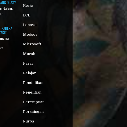
ANG DI AS?
Kerja
n dalam...
ore
LCD
Lenovo
 KARENA
YAKIT
Medsos
ernama
Microsoft
ore
Murah
Pasar
Pelajar
Pendidikan
Penelitian
Perempuan
Persaingan
Purba