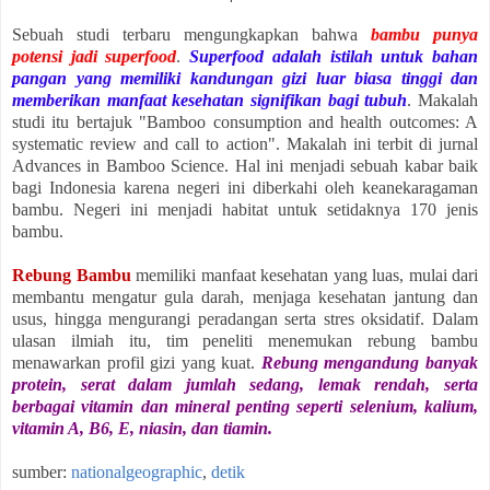
Sebuah studi terbaru mengungkapkan bahwa
bambu punya
potensi jadi superfood
.
Superfood adalah istilah untuk bahan
pangan yang memiliki kandungan gizi luar biasa tinggi dan
memberikan manfaat kesehatan signifikan bagi tubuh
. Makalah
studi itu bertajuk "Bamboo consumption and health outcomes: A
systematic review and call to action". Makalah ini terbit di jurnal
Advances in Bamboo Science. Hal ini menjadi sebuah kabar baik
bagi Indonesia karena negeri ini diberkahi oleh keanekaragaman
bambu. Negeri ini menjadi habitat untuk setidaknya 170 jenis
bambu.
Rebung Bambu
memiliki manfaat kesehatan yang luas, mulai dari
membantu mengatur gula darah, menjaga kesehatan jantung dan
usus, hingga mengurangi peradangan serta stres oksidatif. Dalam
ulasan ilmiah itu, tim peneliti menemukan rebung bambu
menawarkan profil gizi yang kuat.
Rebung mengandung banyak
protein, serat dalam jumlah sedang, lemak rendah, serta
berbagai vitamin dan mineral penting seperti selenium, kalium,
vitamin A, B6, E, niasin, dan tiamin.
sumber:
nationalgeographic
,
detik