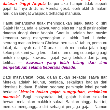
dataran tinggi Angola
berperilaku hampir tidak seperti
gajah lainnya di Bumi. Mereka gesit, lebih aktif di malam
hari, dan sangat waspada terhadap manusia.
Hantu seharusnya tidak meninggalkan jejak, tetapi di sini
Gajah Hantu, ada jejaknya, yang jelas terlihat di pasir eolian
dataran tinggi timur Angola. Saat itu adalah hari musim
kemarau yang menyenangkan di akhir Juni. Luhoke,
seorang mantan tentara Chokwe berusia 41 tahun, pemburu
lokal, dan ayah dari 10 anak, telah membuka jalan bagi
kelompok kami yang terdiri dari enam orang sepanjang pagi
untuk mengejar kawanan gajah yang tertutup dan jarang
terlihat —
kawanan yang telah hilang dari ilmu
pengetahuan selama beberapa dekade
.
Bagi masyarakat lokal, gajah bukan sekadar satwa liar.
Mereka adalah leluhur, penjaga, sekaligus bagian dari
identitas budaya. Bahkan seorang pemimpin lokal pernah
berkata: “
Mereka bukan gajah sungguhan, melainkan
manusia
” Bagi masyarakat ini, gajah bukan sekadar
hewan, melainkan makhluk sakral. Bahkan hingga hari ini,
mereka menganggap diri sebagai penjaga gajah. Namun